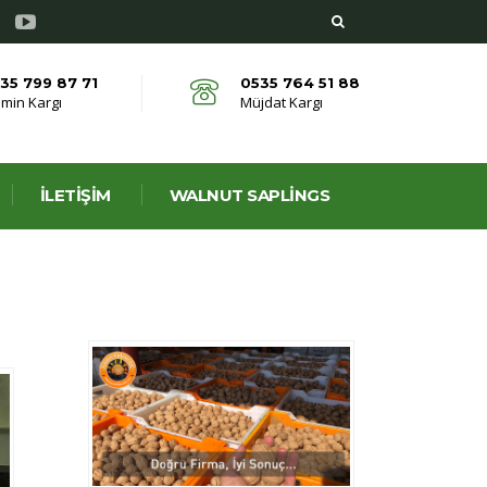
35 799 87 71
0535 764 51 88
min Kargı
Müjdat Kargı
İLETIŞIM
WALNUT SAPLINGS